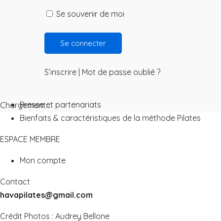
Les offres
Se souvenir de moi
en ligne
Hava : le studio en ligne
Les Hava Programmes
À Propos
S’inscrire
|
Mot de passe oublié ?
À Propos d'Hava
Presse et partenariats
Chargement...
Bienfaits & caractéristiques de la méthode Pilates
ESPACE MEMBRE
Mon compte
Contact
havapilates@gmail.com
Crédit Photos :
Audrey Bellone