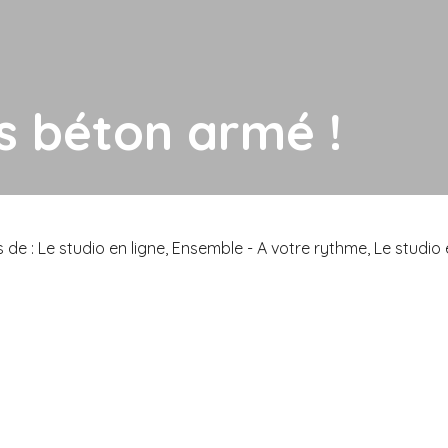
d’Hava
Partenariats
& caractéristiques de la méthode Pilates
s béton armé !
 Le studio en ligne, Ensemble - A votre rythme, Le studio en l