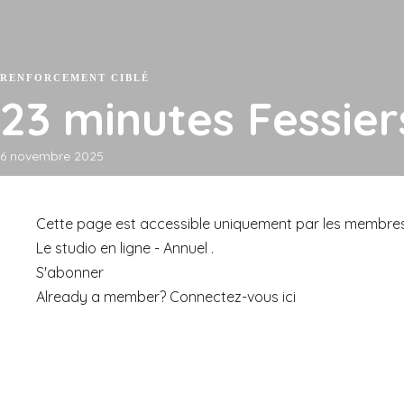
Cours en Ligne
À PROPOS
Mon podcast
Contact
Mon compte
Hava : Le studio en ligne
À propos 
Programme Fondation 50
Presse et 
RENFORCEMENT CIBLÉ
Programmes Pilates au sol
Cours en studio
Bienfaits 
23 minutes Fessier
6 novembre 2025
Mon podcast
Contact
Mon compte
Cette page est accessible uniquement par les membres de :
Le studio en ligne - Annuel .
S'abonner
Already a member?
Connectez-vous ici