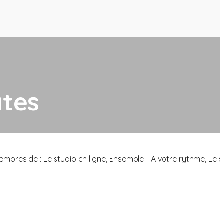
d’Hava
Partenariats
& caractéristiques de la méthode Pilates
ates
res de : Le studio en ligne, Ensemble - A votre rythme, Le stud