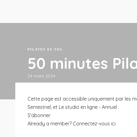
Cours en Ligne
À PROPOS
Mon podcast
Contact
Mon compte
Hava : Le studio en ligne
À propos 
Programme Fondation 50
Presse et 
Programmes Pilates au sol
Cours en studio
Bienfaits 
PILATES AU SOL
Mon podcast
Contact
Mon compte
50 minutes Pil
24 mars 2024
Cette page est accessible uniquement par les memb
Semestriel, et Le studio en ligne - Annuel .
S'abonner
Already a member?
Connectez-vous ici