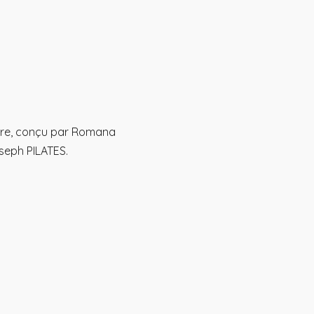
Mon podcast
Contact
Mon compte
iaire, conçu par Romana
seph PILATES.