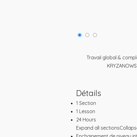
À propos d’Hava
Cours en Ligne
Presse et Partenariats
Hava : Le studio en ligne
Bienfaits & caractéristiques de la métho
Programme Fondation 50
Pilates
Programmes Pilates au sol
Cours en studio
À PROPOS
À propos d’Hava
Presse et Partenariats
Travail global & compl
Bienfaits & caractéristiques de la méthode Pilates
KRYZANOWSKA 
Détails
1 Section
1 Lesson
24 Hours
Expand all sections
Collapse
Enchainement de niveau in