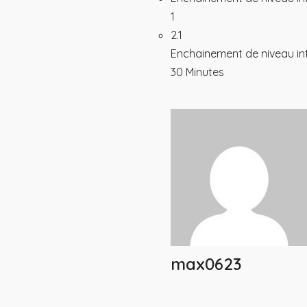
1
2.1
Enchainement de niveau in
30 Minutes
Les offres
À Prop
en ligne
À Prop
Hava : le studio en ligne
Presse
Les Hava Programmes
Bienfai
max0623
méthod